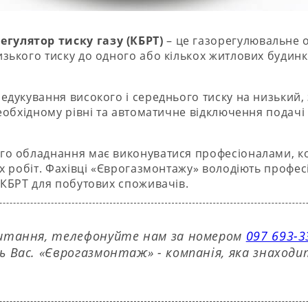
гулятор тиску газу (КБРТ)
– це газорегулювальне 
зького тиску до одного або кількох житлових будинк
едукування високого і середнього тиску на низький,
еобхідному рівні та автоматичне відключення подачі
о обладнання має виконуватися професіоналами, кот
их робіт. Фахівці «Єврогазмонтажу» володіють профе
 КБРТ для побутових споживачів.
питання, телефонуйте нам за номером
097 693-3
ь Вас. «Єврогазмонтаж» - компанія, яка знаход