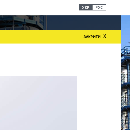
УКР
РУС
☓
ЗАКРИТИ